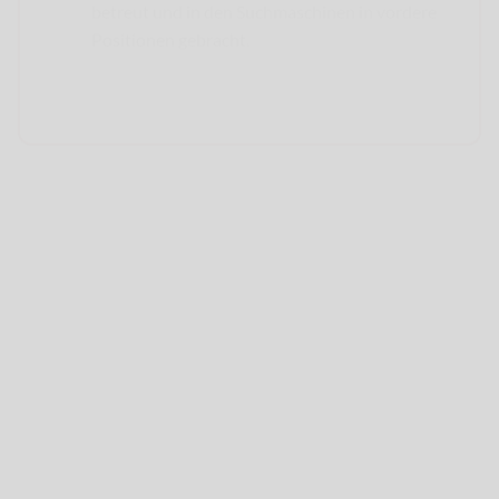
betreut und in den Suchmaschinen in vordere
Positionen gebracht.
Alpha Armouring Panzerung
GmbH
Alpha Armouring Panzerung GmbH