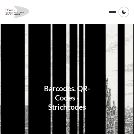
Barcodes, QR-
Codes -
Strichcodes